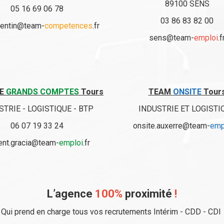
89100 SENS
05 16 69 06 78
03 86 83 82 00
uentin@team-
competences
.fr
sens@team-
emploi
.f
LE
GRANDS COMPTES
Tours
TEAM
ONSITE
Tour
STRIE - LOGISTIQUE - BTP
INDUSTRIE ET LOGISTI
06 07 19 33 24
onsite.auxerre@team-
emp
ent.gracia@team-
emploi
.fr
L’agence
100%
proximité
!
Qui prend en charge tous vos recrutements Intérim - CDD - CDI