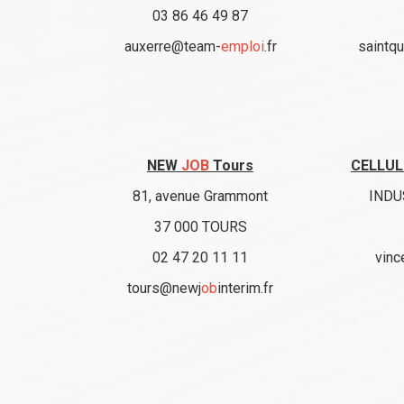
03 86 46 49 87
auxerre@team-
emploi
.fr
saintq
NEW
JOB
Tours
CELLU
81, avenue Grammont
INDU
37 000 TOURS
02 47 20 11 11
vinc
tours@newj
ob
interim.fr