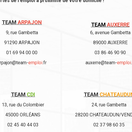
ortes de l'emploi à proximité de votre domicile !
TEAM
ARPAJON
TEAM
AUXERRE
9, rue Gambetta
6, avenue Gambetta
91290 ARPAJON
89000 AUXERRE
01 69 94 00 00
03 86 46 90 90
rpajon@team-
emploi
.fr
auxerre@team-
emploi
TEAM
CDI
TEAM
CHATEAUDU
13, rue du Colombier
24, rue Gambetta
45000 ORLÉANS
28200 CHATEAUDUN/VEN
02 45 40 44 03
02 37 98 60 35