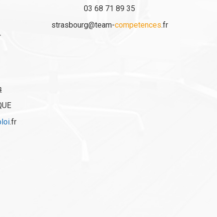
03 68 71 89 35
strasbourg@team-
competences
.fr
r
s
QUE
loi
.fr