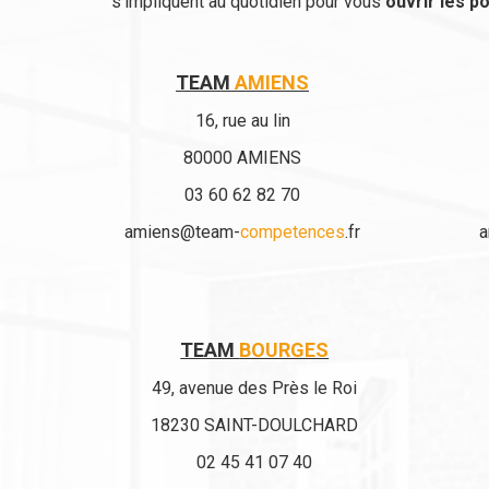
s'impliquent au quotidien pour vous
ouvrir les p
TEAM
AMIENS
16, rue au lin
80000 AMIENS
03 60 62 82 70
amiens@team-
competences
.fr
a
TEAM
BOURGES
49, avenue des Près le Roi
18230 SAINT-DOULCHARD
02 45 41 07 40