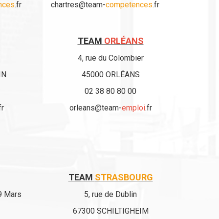
nces
.fr
chartres@team-
competences
.fr
TEAM
ORLÉANS
4, rue du Colombier
IN
45000 ORLÉANS
02 38 80 80 00
fr
orleans@team-
emploi
.fr
TEAM
STRASBOURG
9 Mars
5, rue de Dublin
67300 SCHILTIGHEIM