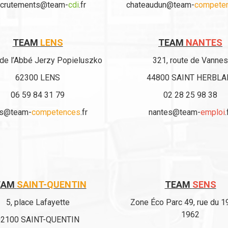
ecrutements@team-
cdi
.fr
chateaudun@team-
compete
TEAM
LENS
TEAM
NANTES
 de l’Abbé Jerzy Popieluszko
321, route de Vannes
62300 LENS
44800 SAINT HERBLA
06 59 84 31 79
02 28 25 98 38
ns@team-
competences
.fr
nantes@team-
emploi
.
EAM
SAINT-QUENTIN
TEAM
SENS
5, place Lafayette
Zone Éco Parc 49, rue du 1
1962
02100 SAINT-QUENTIN