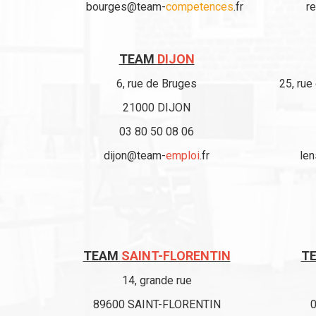
bourges@team-
competences
.fr
r
TEAM
DIJON
6, rue de Bruges
25, rue
21000 DIJON
03 80 50 08 06
dijon@team-
emploi
.fr
le
TEAM
SAINT-FLORENTIN
T
14, grande rue
89600 SAINT-FLORENTIN