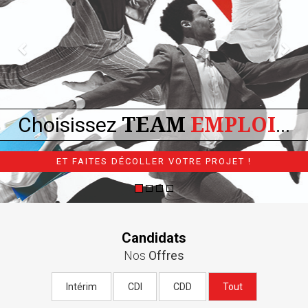
Choisissez
TEAM
EMPLOI
...
ET FAITES DÉCOLLER VOTRE PROJET !
Candidats
Nos
Offres
Intérim
CDI
CDD
Tout